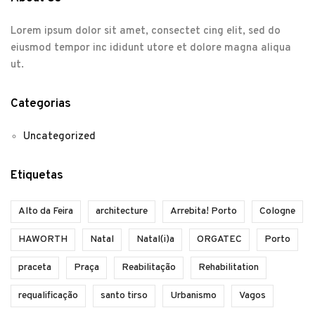
Lorem ipsum dolor sit amet, consectet cing elit, sed do
eiusmod tempor inc ididunt utore et dolore magna aliqua
ut.
Categorias
Uncategorized
Etiquetas
Alto da Feira
architecture
Arrebita! Porto
Cologne
HAWORTH
Natal
Natal(i)a
ORGATEC
Porto
praceta
Praça
Reabilitação
Rehabilitation
requalificação
santo tirso
Urbanismo
Vagos