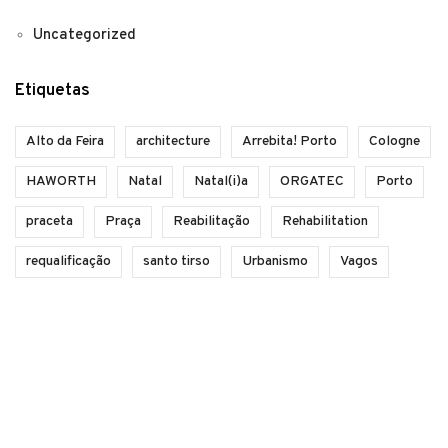
Uncategorized
Etiquetas
Alto da Feira
architecture
Arrebita! Porto
Cologne
HAWORTH
Natal
Natal(i)a
ORGATEC
Porto
praceta
Praça
Reabilitação
Rehabilitation
requalificação
santo tirso
Urbanismo
Vagos